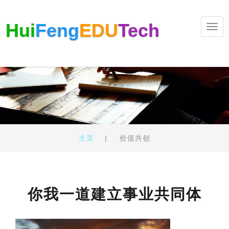
Hui
Feng
EDU
Tech
Tog
nav
主页
|
价值共创
你我一道建立事业共同体